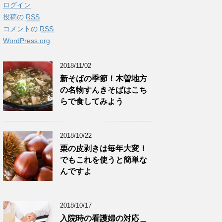
ログイン
投稿の
RSS
コメントの
RSS
WordPress.org
2018/11/02
新そばの季節！木曽地方
の名物すんきそばはこち
らで食してみよう
2018/10/22
栗の皮剥きは毎年大変！
でもこれを使うと簡単な
んですよ
2018/10/17
入院時の看護婦の対応＿