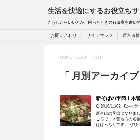
生活を快適にするお役立ちサ
こうしたらいいとか、困ったときの解決案を書い
お問い合わせ
サイトマップ
運営者情
HOME
>
2018年
>
11月
「 月別アーカイブ：
新そばの季節！木
2018/11/02
-
木曽
新そばの季節になりまし
ころで、木曽地方の名物
はばっちりです。 ぜひ