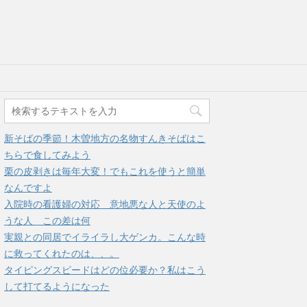
新そばの季節！木曽地方の名物すんきそばはこ
ちらで食してみよう
栗の皮剥きは毎年大変！でもこれを使うと簡単
なんですよ
入院時の看護婦の対応＿意地悪な人と天使のよ
うな人＿この差は何
実親との同居でイライラし大ゲンカ。こんな時
に救ってくれたのは、、。
タイピングスピードはどの位必要か？私はこう
して打てるようになった