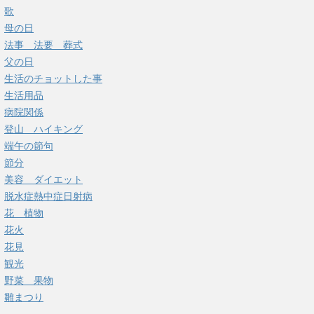
歌
母の日
法事 法要 葬式
父の日
生活のチョットした事
生活用品
病院関係
登山 ハイキング
端午の節句
節分
美容 ダイエット
脱水症熱中症日射病
花 植物
花火
花見
観光
野菜 果物
雛まつり