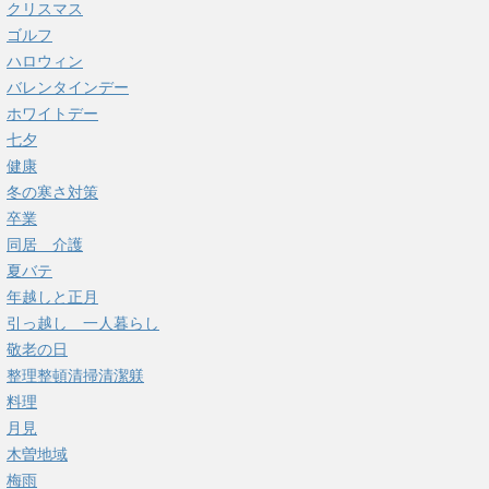
クリスマス
ゴルフ
ハロウィン
バレンタインデー
ホワイトデー
七夕
健康
冬の寒さ対策
卒業
同居 介護
夏バテ
年越しと正月
引っ越し 一人暮らし
敬老の日
整理整頓清掃清潔躾
料理
月見
木曽地域
梅雨