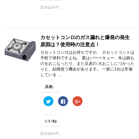
i
で
o
読み込み中...
t
共
g
t
有
l
e
す
e
r
る
+
で
に
で
共
は
共
有
ク
有
(
リ
(
カセットコンロのガス漏れと爆発の発生
新
ッ
新
し
ク
し
原因は？使用時の注意点！
い
し
い
ウ
て
ウ
ィ
く
ィ
カセットコンロはお持ちですか。 カセットコントは
ン
だ
ン
手軽で便利ですよね。 夏はバーベキュー、冬は鍋も
ド
さ
ド
ウ
い
ウ
のをおこなったり、また豆炭の 火おこしにつかった
で
(
で
りと、結構使う機会があります。 一家に1台は常備
開
新
開
き
し
き
している …
ま
い
ま
す
ウ
す
)
ィ
)
共有:
ン
ド
ウ
ク
F
ク
で
リ
a
リ
開
ッ
c
ッ
き
ク
e
ク
ま
し
b
し
す
て
o
て
)
いいね:
T
o
G
w
k
o
i
で
o
読み込み中...
t
共
g
t
有
l