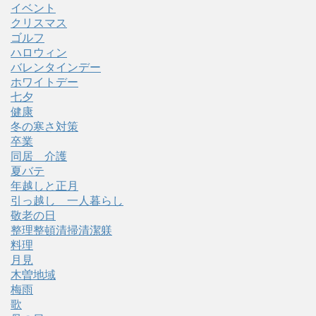
イベント
クリスマス
ゴルフ
ハロウィン
バレンタインデー
ホワイトデー
七夕
健康
冬の寒さ対策
卒業
同居 介護
夏バテ
年越しと正月
引っ越し 一人暮らし
敬老の日
整理整頓清掃清潔躾
料理
月見
木曽地域
梅雨
歌