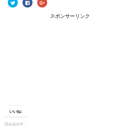
ク
F
ク
リ
a
リ
ッ
c
ッ
ク
e
ク
スポンサーリンク
し
b
し
て
o
て
T
o
G
w
k
o
i
で
o
t
共
g
t
有
l
e
す
e
r
る
+
で
に
で
共
は
共
有
ク
有
(
リ
(
新
ッ
新
し
ク
し
い
し
い
ウ
て
ウ
ィ
く
ィ
ン
だ
ン
ド
さ
ド
ウ
い
ウ
で
(
で
開
新
開
き
し
き
ま
い
ま
す
ウ
す
いいね:
)
ィ
)
ン
ド
読み込み中...
ウ
で
開
き