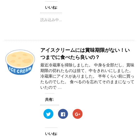
し
b
し
す
て
o
て
)
いいね:
T
o
G
w
k
o
i
で
o
読み込み中...
t
共
g
t
有
l
e
す
e
r
る
+
で
に
で
共
は
共
有
ク
有
(
リ
(
アイスクリームには賞味期限がない！い
新
ッ
新
し
ク
し
つまでに食べたら良いの？
い
し
い
ウ
て
ウ
ィ
く
ィ
最近冷蔵庫を掃除しました。 中身を全部だし、賞味
ン
だ
ン
期限の切れたものは捨て、中をきれいにしました。
ド
さ
ド
ウ
い
ウ
冷蔵庫にアイスがありました。 半年くらい前に買っ
で
(
で
たものでした。 食べるのを忘れてそのままになって
開
新
開
き
し
き
いたので …
ま
い
ま
す
ウ
す
)
ィ
)
共有:
ン
ド
ウ
ク
F
ク
で
リ
a
リ
開
ッ
c
ッ
き
ク
e
ク
ま
し
b
し
す
て
o
て
)
いいね:
T
o
G
w
k
o