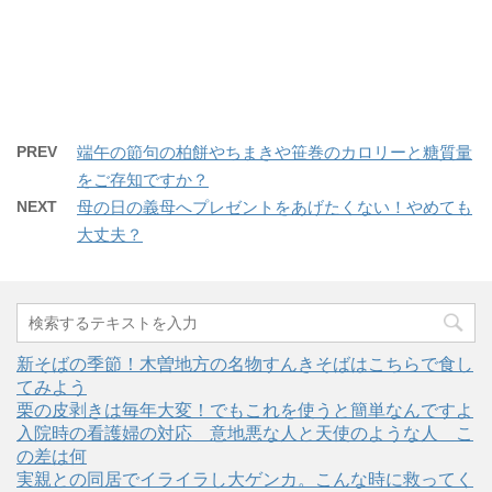
e
す
e
r
る
+
で
に
で
共
は
共
有
ク
有
(
リ
(
新
ッ
新
し
ク
し
い
し
い
ウ
て
ウ
ィ
く
ィ
PREV
端午の節句の柏餅やちまきや笹巻のカロリーと糖質量
ン
だ
ン
ド
さ
ド
をご存知ですか？
ウ
い
ウ
で
(
で
開
新
開
NEXT
母の日の義母へプレゼントをあげたくない！やめても
き
し
き
ま
い
ま
大丈夫？
す
ウ
す
)
ィ
)
ン
ド
ウ
で
開
き
ま
新そばの季節！木曽地方の名物すんきそばはこちらで食し
す
)
てみよう
栗の皮剥きは毎年大変！でもこれを使うと簡単なんですよ
入院時の看護婦の対応＿意地悪な人と天使のような人＿こ
の差は何
実親との同居でイライラし大ゲンカ。こんな時に救ってく