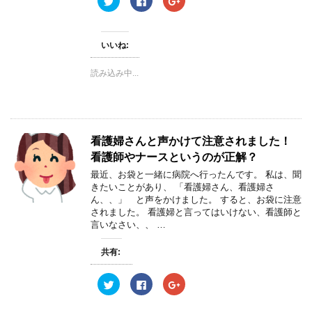
リ
a
リ
開
ッ
c
ッ
き
ク
e
ク
ま
し
b
し
す
て
o
て
)
いいね:
T
o
G
w
k
o
i
で
o
読み込み中...
t
共
g
t
有
l
e
す
e
r
る
+
で
に
で
共
は
共
有
ク
有
(
リ
(
看護婦さんと声かけて注意されました！
新
ッ
新
し
ク
し
看護師やナースというのが正解？
い
し
い
ウ
て
ウ
ィ
く
ィ
最近、お袋と一緒に病院へ行ったんです。 私は、聞
ン
だ
ン
きたいことがあり、 「看護婦さん、看護婦さ
ド
さ
ド
ウ
い
ウ
ん、、」 と声をかけました。 すると、お袋に注意
で
(
で
されました。 看護婦と言ってはいけない、看護師と
開
新
開
き
し
き
言いなさい、、 …
ま
い
ま
す
ウ
す
)
ィ
)
共有:
ン
ド
ウ
ク
F
ク
で
リ
a
リ
開
ッ
c
ッ
き
ク
e
ク
ま