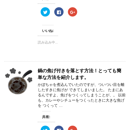
ク
F
ク
リ
a
リ
ッ
c
ッ
ク
e
ク
し
b
し
て
o
て
いいね:
T
o
G
w
k
o
i
で
o
読み込み中...
t
共
g
t
有
l
e
す
e
r
る
+
で
に
で
共
は
共
有
ク
有
(
リ
(
鍋の焦げ付きを落とす方法！とっても簡
新
ッ
新
し
ク
し
単な方法を紹介します。
い
し
い
ウ
て
ウ
ィ
く
ィ
かぼちゃを煮込んでいたのですが、ついつい目を離
ン
だ
ン
したすきに焦げが できてしまいました。 たまにあ
ド
さ
ド
ウ
い
ウ
るんですよ、焦げをつくってしまうことが、。 以前
で
(
で
も、カレーやシチューをつくったときに大きな焦げ
開
新
開
き
し
き
を つくって …
ま
い
ま
す
ウ
す
)
ィ
)
共有:
ン
ド
ウ
ク
F
ク
で