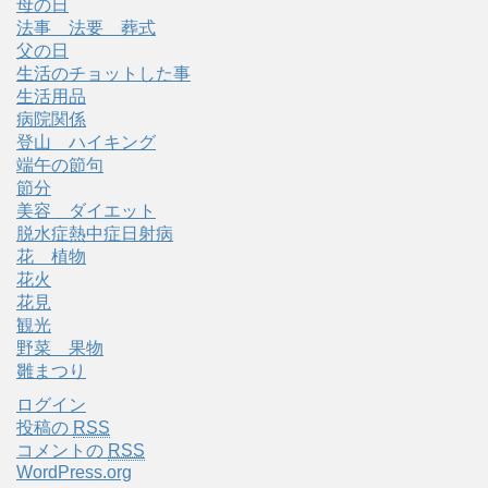
母の日
法事 法要 葬式
父の日
生活のチョットした事
生活用品
病院関係
登山 ハイキング
端午の節句
節分
美容 ダイエット
脱水症熱中症日射病
花 植物
花火
花見
観光
野菜 果物
雛まつり
ログイン
投稿の
RSS
コメントの
RSS
WordPress.org