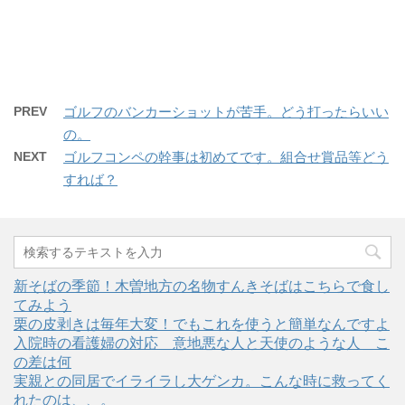
r
る
+
で
に
で
共
は
共
有
ク
有
(
リ
(
新
ッ
新
し
ク
し
い
し
い
ウ
て
ウ
ィ
く
ィ
PREV
ゴルフのバンカーショットが苦手。どう打ったらいい
ン
だ
ン
ド
さ
ド
の。
ウ
い
ウ
で
(
で
開
新
開
NEXT
ゴルフコンペの幹事は初めてです。組合せ賞品等どう
き
し
き
ま
い
ま
すれば？
す
ウ
す
)
ィ
)
ン
ド
ウ
で
開
き
ま
新そばの季節！木曽地方の名物すんきそばはこちらで食し
す
)
てみよう
栗の皮剥きは毎年大変！でもこれを使うと簡単なんですよ
入院時の看護婦の対応＿意地悪な人と天使のような人＿こ
の差は何
実親との同居でイライラし大ゲンカ。こんな時に救ってく
れたのは、、。