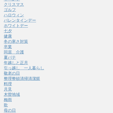
クリスマス
ゴルフ
ハロウィン
バレンタインデー
ホワイトデー
七夕
健康
冬の寒さ対策
卒業
同居 介護
夏バテ
年越しと正月
引っ越し 一人暮らし
敬老の日
整理整頓清掃清潔躾
料理
月見
木曽地域
梅雨
歌
母の日