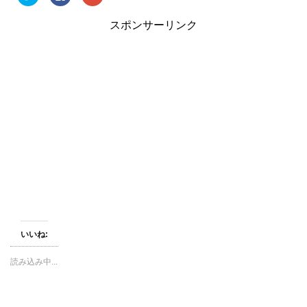
リ
a
リ
ッ
c
ッ
ク
e
ク
スポンサーリンク
し
b
し
て
o
て
T
o
G
w
k
o
i
で
o
t
共
g
t
有
l
e
す
e
r
る
+
で
に
で
共
は
共
有
ク
有
(
リ
(
新
ッ
新
し
ク
し
い
し
い
ウ
て
ウ
ィ
く
ィ
ン
だ
ン
ド
さ
ド
ウ
い
ウ
で
(
で
開
新
開
き
し
き
ま
い
ま
す
ウ
す
いいね:
)
ィ
)
ン
ド
読み込み中...
ウ
で
開
き
ま
す