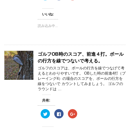
ッ
c
ッ
き
ク
e
ク
ま
し
b
し
す
て
o
て
)
いいね:
T
o
G
w
k
o
i
で
o
読み込み中...
t
共
g
t
有
l
e
す
e
r
る
+
で
に
で
共
は
共
有
ク
有
(
リ
(
ゴルフOB時のスコア、前進４打。ボール
新
ッ
新
し
ク
し
の行方を線でつないで考える。
い
し
い
ウ
て
ウ
ィ
く
ィ
ゴルフのスコアは、ボールの行方を線でつなげて考
ン
だ
ン
えるとわかりやすいです。 OBした時の前進4打（プ
ド
さ
ド
ウ
い
ウ
レーイング4）の場合のスコアを、ボールの行方を
で
(
で
線をつないで カウントしてみましょう。 ゴルフの
開
新
開
き
し
き
ラウンドは …
ま
い
ま
す
ウ
す
)
ィ
)
共有:
ン
ド
ウ
ク
F
ク
で
リ
a
リ
開
ッ
c
ッ
き
ク
e
ク
ま
し
b
し
す