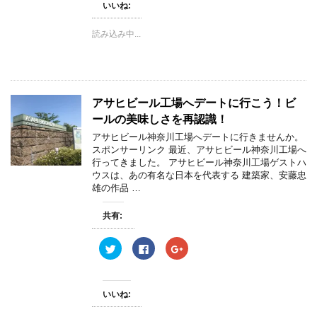
て
o
て
)
いいね:
T
o
G
w
k
o
i
で
o
読み込み中...
t
共
g
t
有
l
e
す
e
r
る
+
で
に
で
共
は
共
有
ク
有
(
リ
(
アサヒビール工場へデートに行こう！ビ
新
ッ
新
し
ク
し
ールの美味しさを再認識！
い
し
い
ウ
て
ウ
ィ
く
ィ
アサヒビール神奈川工場へデートに行きませんか。
ン
だ
ン
スポンサーリンク 最近、アサヒビール神奈川工場へ
ド
さ
ド
ウ
い
ウ
行ってきました。 アサヒビール神奈川工場ゲストハ
で
(
で
ウスは、あの有名な日本を代表する 建築家、安藤忠
開
新
開
き
し
き
雄の作品 …
ま
い
ま
す
ウ
す
)
ィ
)
共有:
ン
ド
ウ
ク
F
ク
で
リ
a
リ
開
ッ
c
ッ
き
ク
e
ク
ま
し
b
し
す
て
o
て
)
いいね:
T
o
G
w
k
o
i
で
o