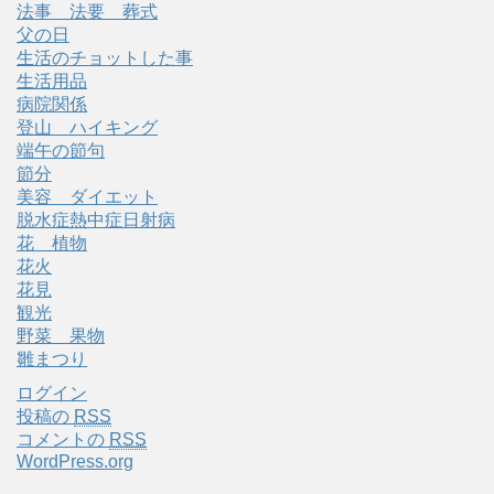
法事 法要 葬式
父の日
生活のチョットした事
生活用品
病院関係
登山 ハイキング
端午の節句
節分
美容 ダイエット
脱水症熱中症日射病
花 植物
花火
花見
観光
野菜 果物
雛まつり
ログイン
投稿の
RSS
コメントの
RSS
WordPress.org