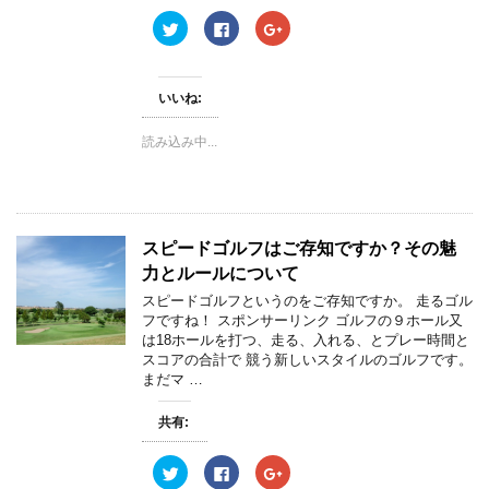
ク
F
ク
リ
a
リ
ッ
c
ッ
ク
e
ク
し
b
し
て
o
て
いいね:
T
o
G
w
k
o
i
で
o
読み込み中...
t
共
g
t
有
l
e
す
e
r
る
+
で
に
で
共
は
共
有
ク
有
(
リ
(
スピードゴルフはご存知ですか？その魅
新
ッ
新
し
ク
し
力とルールについて
い
し
い
ウ
て
ウ
ィ
く
ィ
スピードゴルフというのをご存知ですか。 走るゴル
ン
だ
ン
フですね！ スポンサーリンク ゴルフの９ホール又
ド
さ
ド
ウ
い
ウ
は18ホールを打つ、走る、入れる、とプレー時間と
で
(
で
スコアの合計で 競う新しいスタイルのゴルフです。
開
新
開
き
し
き
まだマ …
ま
い
ま
す
ウ
す
)
ィ
)
共有:
ン
ド
ウ
ク
F
ク
で
リ
a
リ
開