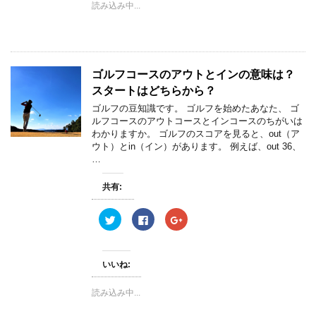
読み込み中...
t
共
g
t
有
l
e
す
e
r
る
+
で
に
で
共
は
共
有
ク
有
(
リ
(
ゴルフコースのアウトとインの意味は？
新
ッ
新
し
ク
し
スタートはどちらから？
い
し
い
ウ
て
ウ
ィ
く
ィ
ゴルフの豆知識です。 ゴルフを始めたあなた、 ゴ
ン
だ
ン
ルフコースのアウトコースとインコースのちがいは
ド
さ
ド
ウ
い
ウ
わかりますか。 ゴルフのスコアを見ると、out（ア
で
(
で
ウト）とin（イン）があります。 例えば、out 36、
開
新
開
き
し
き
…
ま
い
ま
す
ウ
す
)
ィ
)
共有:
ン
ド
ウ
ク
F
ク
で
リ
a
リ
開
ッ
c
ッ
き
ク
e
ク
ま
し
b
し
す
て
o
て
)
いいね:
T
o
G
w
k
o
i
で
o
読み込み中...
t
共
g
t
有
l
e
す
e