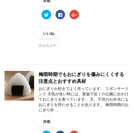
共有:
ン
ド
ウ
ク
F
ク
で
リ
a
リ
開
ッ
c
ッ
き
ク
e
ク
ま
し
b
し
す
て
o
て
)
いいね:
T
o
G
w
k
o
i
で
o
読み込み中...
t
共
g
t
有
l
e
す
e
r
る
+
で
に
で
共
は
共
有
ク
有
(
リ
(
梅雨時期でもおにぎりを傷みにくくする
新
ッ
新
し
ク
し
注意点とおすすめ具材
い
し
い
ウ
て
ウ
ィ
く
ィ
おにぎりが好きでよく作っています。 スポンサーリ
ン
だ
ン
ンク 天気が良い時には、家族で近くの公園に出かけ
ド
さ
ド
ウ
い
ウ
ておにぎりを食べています。 又、子供のお弁当にも
で
(
で
おにぎりを持たせることがあります。 梅雨時期のお
開
新
開
き
し
き
にぎり作 …
ま
い
ま
す
ウ
す
)
ィ
)
共有:
ン
ド
ウ