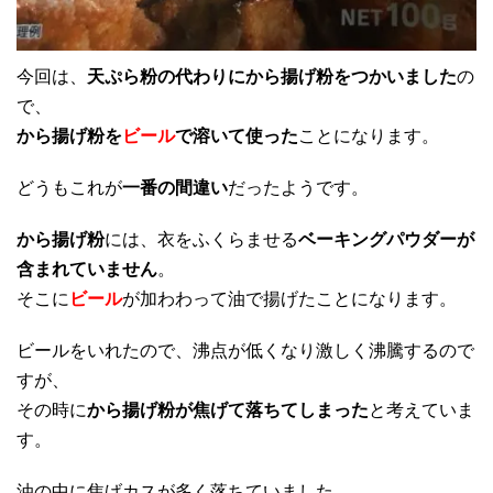
今回は、
天ぷら粉の代わりにから揚げ粉をつかいました
の
で、
から揚げ粉を
ビール
で溶いて使った
ことになります。
どうもこれが
一番の間違い
だったようです。
から揚げ粉
には、衣をふくらませる
ベーキングパウダーが
含まれていません
。
そこに
ビール
が加わわって油で揚げたことになります。
ビールをいれたので、沸点が低くなり激しく沸騰するので
すが、
その時に
から揚げ粉が焦げて落ちてしまった
と考えていま
す。
油の中に焦げカスが多く落ちていました。