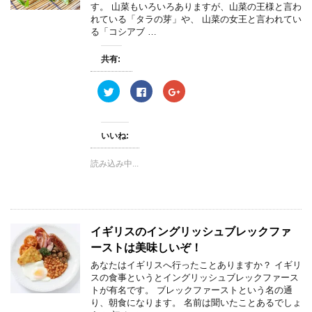
す。 山菜もいろいろありますが、山菜の王様と言わ
れている「タラの芽」や、 山菜の女王と言われてい
る「コシアブ …
共有:
ク
F
ク
リ
a
リ
ッ
c
ッ
ク
e
ク
し
b
し
て
o
て
いいね:
T
o
G
w
k
o
i
で
o
読み込み中...
t
共
g
t
有
l
e
す
e
r
る
+
で
に
で
共
は
共
有
ク
有
(
リ
(
イギリスのイングリッシュブレックファ
新
ッ
新
し
ク
し
ーストは美味しいぞ！
い
し
い
ウ
て
ウ
ィ
く
ィ
あなたはイギリスへ行ったことありますか？ イギリ
ン
だ
ン
スの食事というとイングリッシュブレックファース
ド
さ
ド
ウ
い
ウ
トが有名です。 ブレックファーストという名の通
で
(
で
り、朝食になります。 名前は聞いたことあるでしょ
開
新
開