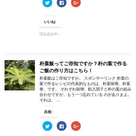
ク
F
ク
で
リ
a
リ
開
ッ
c
ッ
き
ク
e
ク
ま
し
b
し
す
て
o
て
)
いいね:
T
o
G
w
k
o
i
で
o
読み込み中...
t
共
g
t
有
l
e
す
e
r
る
+
で
に
で
共
は
共
有
ク
有
(
リ
(
朴葉飯ってご存知ですか？朴の葉で作る
新
ッ
新
し
ク
し
ご飯の作り方はこちら！
い
し
い
ウ
て
ウ
ィ
く
ィ
朴葉飯はご存知ですか。 スポンサーリンク 朴葉の
ン
だ
ン
葉で作るレシピの代表的なものは、朴葉味噌、朴葉
ド
さ
ド
ウ
い
ウ
巻、です。 それぞれ味噌、餡入団子と朴の葉の組み
で
(
で
合わせですが、もう一つ忘れている のがありまよ。
開
新
開
き
し
き
それは、 …
ま
い
ま
す
ウ
す
)
ィ
)
共有:
ン
ド
ウ
ク
F
ク
で
リ
a
リ
開
ッ
c
ッ
き