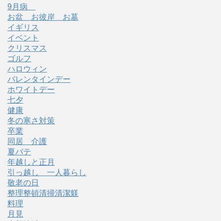
9月病
お盆 お彼岸 お墓
イギリス
イベント
クリスマス
ゴルフ
ハロウィン
バレンタインデー
ホワイトデー
七夕
健康
冬の寒さ対策
卒業
同居 介護
夏バテ
年越しと正月
引っ越し 一人暮らし
敬老の日
整理整頓清掃清潔躾
料理
月見