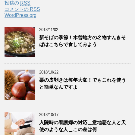
投稿の
RSS
コメントの
RSS
WordPress.org
2018/11/02
新そばの季節！木曽地方の名物すんきそ
ばはこちらで食してみよう
2018/10/22
栗の皮剥きは毎年大変！でもこれを使う
と簡単なんですよ
2018/10/17
入院時の看護婦の対応＿意地悪な人と天
使のような人＿この差は何