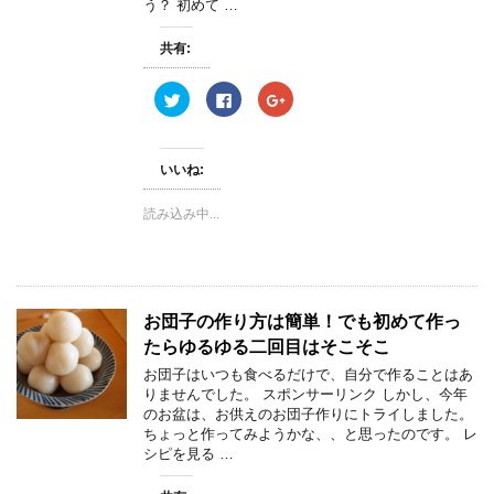
き
し
き
う？ 初めて …
ま
い
ま
す
ウ
す
)
ィ
)
共有:
ン
ド
ウ
ク
F
ク
で
リ
a
リ
開
ッ
c
ッ
き
ク
e
ク
ま
し
b
し
す
て
o
て
)
いいね:
T
o
G
w
k
o
i
で
o
読み込み中...
t
共
g
t
有
l
e
す
e
r
る
+
で
に
で
共
は
共
有
ク
有
(
リ
(
お団子の作り方は簡単！でも初めて作っ
新
ッ
新
し
ク
し
たらゆるゆる二回目はそこそこ
い
し
い
ウ
て
ウ
ィ
く
ィ
お団子はいつも食べるだけで、自分で作ることはあ
ン
だ
ン
りませんでした。 スポンサーリンク しかし、今年
ド
さ
ド
ウ
い
ウ
のお盆は、お供えのお団子作りにトライしました。
で
(
で
ちょっと作ってみようかな、、と思ったのです。 レ
開
新
開
き
し
き
シピを見る …
ま
い
ま
す
ウ
す
)
ィ
)