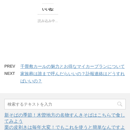
ク
e
ク
ま
し
b
し
す
て
o
て
)
いいね:
T
o
G
w
k
o
i
で
o
読み込み中...
t
共
g
t
有
l
e
す
e
r
る
+
で
に
で
共
は
共
有
ク
有
(
リ
(
新
ッ
新
し
ク
し
い
し
い
ウ
て
ウ
ィ
く
ィ
PREV
千畳敷カールの魅力とお得なマイカープランについて
ン
だ
ン
ド
さ
ド
NEXT
家族葬は誰まで呼んだらいいの？訃報連絡はどうすれ
ウ
い
ウ
で
(
で
開
新
開
ばいいの？
き
し
き
ま
い
ま
す
ウ
す
)
ィ
)
ン
ド
ウ
で
開
新そばの季節！木曽地方の名物すんきそばはこちらで食し
き
ま
てみよう
す
)
栗の皮剥きは毎年大変！でもこれを使うと簡単なんですよ