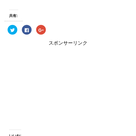
共有:
ク
F
ク
リ
a
リ
ッ
c
ッ
ク
e
ク
スポンサーリンク
し
b
し
て
o
て
T
o
G
w
k
o
i
で
o
t
共
g
t
有
l
e
す
e
r
る
+
で
に
で
共
は
共
有
ク
有
(
リ
(
新
ッ
新
し
ク
し
い
し
い
ウ
て
ウ
ィ
く
ィ
ン
だ
ン
ド
さ
ド
ウ
い
ウ
で
(
で
開
新
開
き
し
き
ま
い
ま
す
ウ
す
いいね: