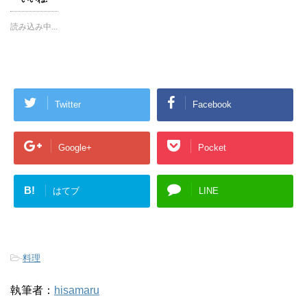
)
ィ
)
ン
ド
読み込み中...
ウ
で
開
き
ま
す
)
Twitter
Facebook
Google+
Pocket
B!
はてブ
LINE
-
料理
執筆者：
hisamaru