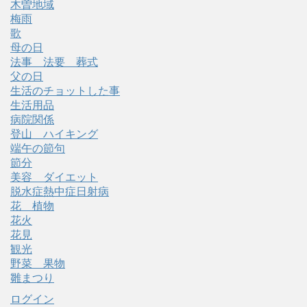
木曽地域
梅雨
歌
母の日
法事 法要 葬式
父の日
生活のチョットした事
生活用品
病院関係
登山 ハイキング
端午の節句
節分
美容 ダイエット
脱水症熱中症日射病
花 植物
花火
花見
観光
野菜 果物
雛まつり
ログイン