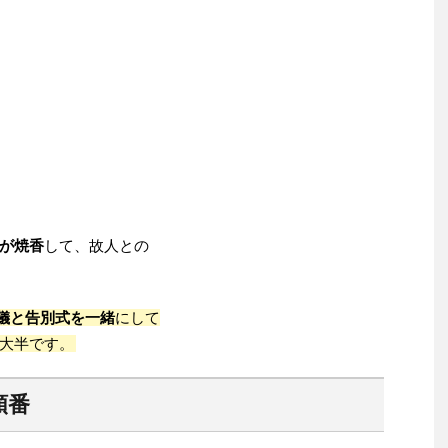
が焼香
して、故人との
儀と告別式を一緒
にして
大半です。
順番