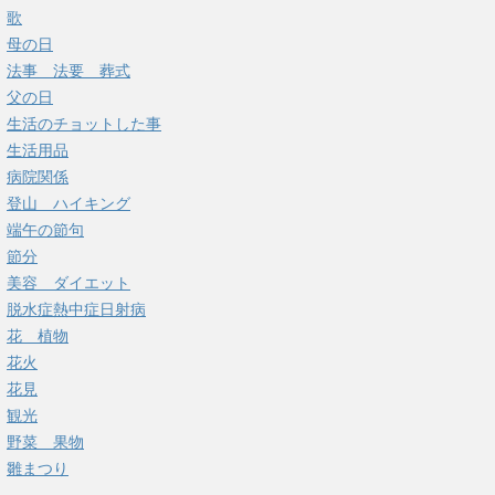
歌
母の日
法事 法要 葬式
父の日
生活のチョットした事
生活用品
病院関係
登山 ハイキング
端午の節句
節分
美容 ダイエット
脱水症熱中症日射病
花 植物
花火
花見
観光
野菜 果物
雛まつり