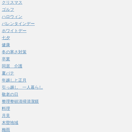
クリスマス
ゴルフ
ハロウィン
バレンタインデー
ホワイトデー
七夕
健康
冬の寒さ対策
卒業
同居 介護
夏バテ
年越しと正月
引っ越し 一人暮らし
敬老の日
整理整頓清掃清潔躾
料理
月見
木曽地域
梅雨