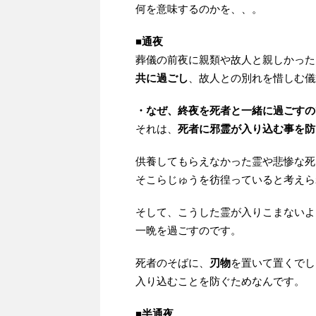
何を意味するのかを、、。
■
通夜
葬儀の前夜に親類や故人と親しかった
共に過ごし
、故人との別れを惜しむ儀
・なぜ、終夜を死者と一緒に過ごすの
それは、
死者に邪霊が入り込む事を防
供養してもらえなかった霊や悲惨な死
そこらじゅうを彷徨っていると考えら
そして、こうした霊が入りこまないよ
一晩を過ごすのです。
死者のそばに、
刃物
を置いて置くでし
入り込むことを防ぐためなんです。
■
半通夜