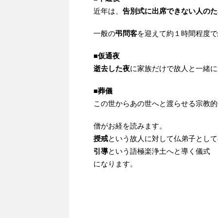
近年は、
告別式に出席できない人のた
一般の
弔問客
を迎えて約１時間程度で
■
仮通夜
逝去した夜
に家族だけで故人と一緒に
■
葬儀
この世からあの世へと渡らせる宗教的
僧がお経を読みます。
授戒
という故人に対して仏弟子として
引導
という語極楽浄土へと導く儀式
になります。