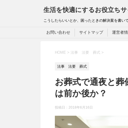
生活を快適にするお役立ちサ
こうしたらいいとか、困ったときの解決案を書い
お問い合わせ
サイトマップ
運営者情
HOME
>
法事 法要 葬式
>
法事 法要 葬式
お葬式で通夜と葬
は前か後か？
投稿日：
2018年6月16日