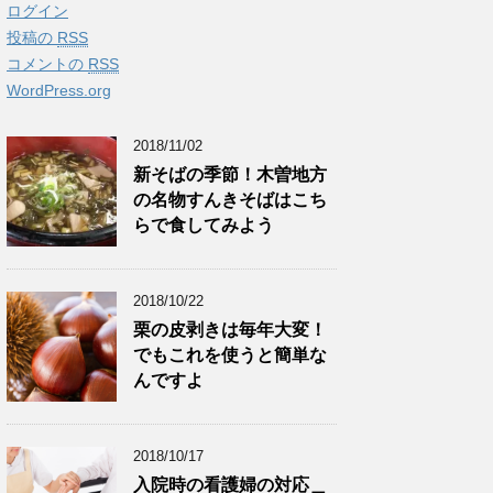
ログイン
投稿の
RSS
コメントの
RSS
WordPress.org
2018/11/02
新そばの季節！木曽地方
の名物すんきそばはこち
らで食してみよう
2018/10/22
栗の皮剥きは毎年大変！
でもこれを使うと簡単な
んですよ
2018/10/17
入院時の看護婦の対応＿