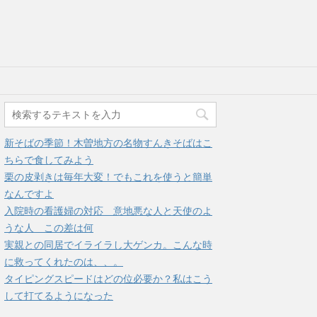
新そばの季節！木曽地方の名物すんきそばはこ
ちらで食してみよう
栗の皮剥きは毎年大変！でもこれを使うと簡単
なんですよ
入院時の看護婦の対応＿意地悪な人と天使のよ
うな人＿この差は何
実親との同居でイライラし大ゲンカ。こんな時
に救ってくれたのは、、。
タイピングスピードはどの位必要か？私はこう
して打てるようになった