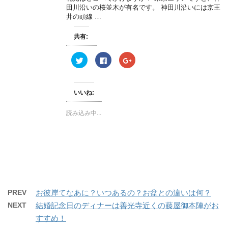
で
(
で
田川沿いの桜並木が有名です。 神田川沿いには京王
開
新
開
き
し
き
井の頭線 …
ま
い
ま
す
ウ
す
)
ィ
)
共有:
ン
ド
ウ
ク
F
ク
で
リ
a
リ
開
ッ
c
ッ
き
ク
e
ク
ま
し
b
し
す
て
o
て
)
いいね:
T
o
G
w
k
o
i
で
o
読み込み中...
t
共
g
t
有
l
e
す
e
r
る
+
で
に
で
共
は
共
有
ク
有
(
リ
(
新
ッ
新
し
ク
し
い
し
い
ウ
て
ウ
ィ
く
ィ
PREV
お彼岸てなあに？いつあるの？お盆との違いは何？
ン
だ
ン
ド
さ
ド
NEXT
結婚記念日のディナーは善光寺近くの藤屋御本陣がお
ウ
い
ウ
で
(
で
開
新
開
すすめ！
き
し
き