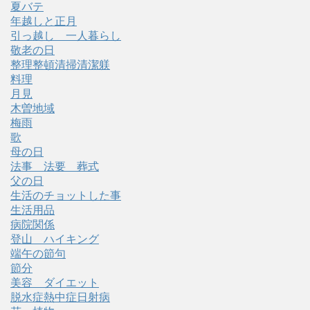
夏バテ
年越しと正月
引っ越し 一人暮らし
敬老の日
整理整頓清掃清潔躾
料理
月見
木曽地域
梅雨
歌
母の日
法事 法要 葬式
父の日
生活のチョットした事
生活用品
病院関係
登山 ハイキング
端午の節句
節分
美容 ダイエット
脱水症熱中症日射病