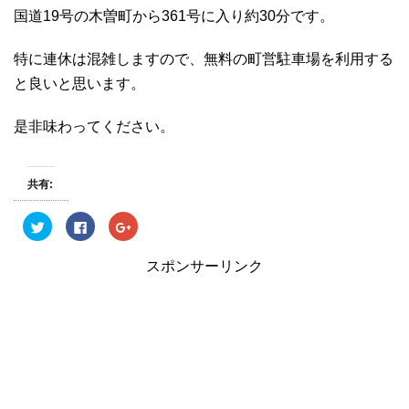
国道19号の木曽町から361号に入り約30分です。
特に連休は混雑しますので、無料の町営駐車場を利用する
と良いと思います。
是非味わってください。
共有:
ク
F
ク
リ
a
リ
ッ
c
ッ
ク
e
ク
スポンサーリンク
し
b
し
て
o
て
T
o
G
w
k
o
i
で
o
t
共
g
t
有
l
e
す
e
r
る
+
で
に
で
共
は
共
有
ク
有
(
リ
(