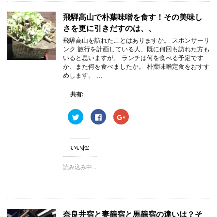
有
ク
有
(
リ
(
飛騨高山で朴葉味噌を食す！その美味し
新
ッ
新
し
ク
し
さを更に引きだすのは、、
い
し
い
ウ
て
ウ
ィ
く
ィ
飛騨高山を訪れたことはありますか。 スポンサーリ
ン
だ
ン
ンク 旅行を計画している人、既に何回も訪れた方も
ド
さ
ド
ウ
い
ウ
いると思いますが、 ランチは何を食べる予定です
で
(
で
か、また何を食べましたか。 朴葉味噌定食をおすす
開
新
開
き
し
き
めします。 …
ま
い
ま
す
ウ
す
)
ィ
)
共有:
ン
ド
ウ
ク
F
ク
で
リ
a
リ
開
ッ
c
ッ
き
ク
e
ク
ま
し
b
し
す
て
o
て
)
いいね:
T
o
G
w
k
o
i
で
o
読み込み中...
t
共
g
t
有
l
e
す
e
r
る
+
で
に
で
共
は
共
有
ク
有
(
リ
(
奈良井宿と妻籠宿と馬籠宿の違いは？そ
新
ッ
新