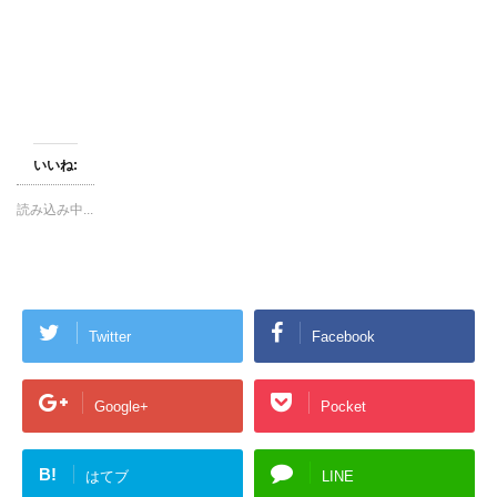
新
ッ
新
し
ク
し
い
し
い
ウ
て
ウ
ィ
く
ィ
ン
だ
ン
ド
さ
ド
ウ
い
ウ
で
(
で
開
新
開
き
し
き
ま
い
ま
す
ウ
す
いいね:
)
ィ
)
ン
ド
読み込み中...
ウ
で
開
き
ま
す
)
Twitter
Facebook
Google+
Pocket
B!
はてブ
LINE