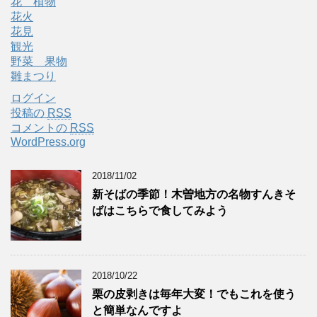
花 植物
花火
花見
観光
野菜 果物
雛まつり
ログイン
投稿の
RSS
コメントの
RSS
WordPress.org
2018/11/02
新そばの季節！木曽地方の名物すんきそ
ばはこちらで食してみよう
2018/10/22
栗の皮剥きは毎年大変！でもこれを使う
と簡単なんですよ