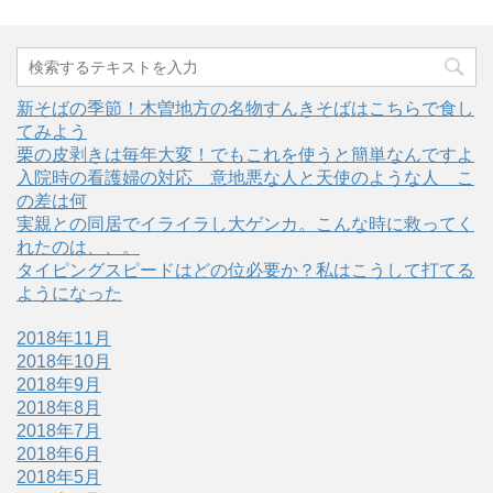
ま
い
ま
す
ウ
す
)
ィ
)
ン
ド
ウ
で
開
新そばの季節！木曽地方の名物すんきそばはこちらで食し
き
ま
てみよう
す
)
栗の皮剥きは毎年大変！でもこれを使うと簡単なんですよ
入院時の看護婦の対応＿意地悪な人と天使のような人＿こ
の差は何
実親との同居でイライラし大ゲンカ。こんな時に救ってく
れたのは、、。
タイピングスピードはどの位必要か？私はこうして打てる
ようになった
2018年11月
2018年10月
2018年9月
2018年8月
2018年7月
2018年6月
2018年5月