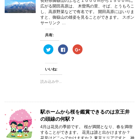
ィ
く
ィ
長野県御嶽山のふもと１０００ｍから１５００ｍに
ン
だ
ン
広がる開田高原は、 木曽馬の里、そば、とうもろこ
ド
さ
ド
ウ
い
ウ
し、高原野菜などで有名です。 開田高原にはいりま
で
(
で
すと、御嶽山の雄姿を見ることができます。 スポン
開
新
開
き
し
き
サーリンク …
ま
い
ま
す
ウ
す
)
ィ
)
共有:
ン
ド
ウ
ク
F
ク
で
リ
a
リ
開
ッ
c
ッ
き
ク
e
ク
ま
し
b
し
す
て
o
て
)
いいね:
T
o
G
w
k
o
i
で
o
読み込み中...
t
共
g
t
有
l
e
す
e
r
る
+
で
に
で
共
は
共
有
ク
有
(
リ
(
駅ホームから桜を鑑賞できるのは京王井
新
ッ
新
し
ク
し
の頭線の何駅？
い
し
い
ウ
て
ウ
ィ
く
ィ
4月は花見の季節です。 桜が満開となり、春を満喫
ン
だ
ン
することができます。 花見は誰と出かけますか？
ド
さ
ド
ウ
い
ウ
花見はどこへでかけますか？ 東京エリアですと、神