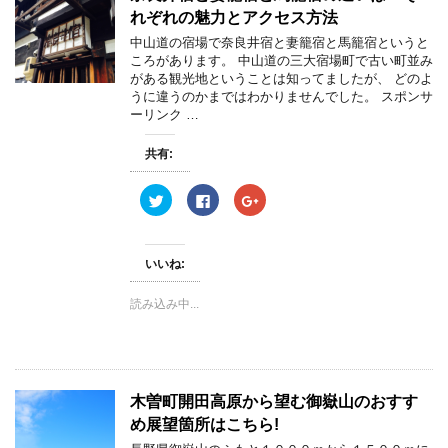
し
ク
し
れぞれの魅力とアクセス方法
い
し
い
ウ
て
ウ
ィ
く
ィ
中山道の宿場で奈良井宿と妻籠宿と馬籠宿というと
ン
だ
ン
ころがあります。 中山道の三大宿場町で古い町並み
ド
さ
ド
ウ
い
ウ
がある観光地ということは知ってましたが、 どのよ
で
(
で
うに違うのかまではわかりませんでした。 スポンサ
開
新
開
き
し
き
ーリンク …
ま
い
ま
す
ウ
す
)
ィ
)
共有:
ン
ド
ウ
ク
F
ク
で
リ
a
リ
開
ッ
c
ッ
き
ク
e
ク
ま
し
b
し
す
て
o
て
)
いいね:
T
o
G
w
k
o
i
で
o
読み込み中...
t
共
g
t
有
l
e
す
e
r
る
+
で
に
で
共
は
共
有
ク
有
(
リ
(
木曽町開田高原から望む御嶽山のおすす
新
ッ
新
し
ク
し
め展望箇所はこちら!
い
し
い
ウ
て
ウ