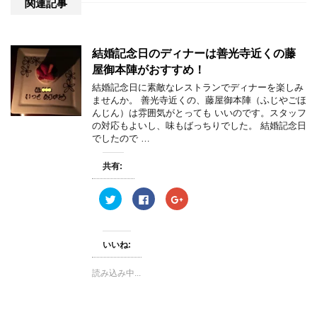
関連記事
結婚記念日のディナーは善光寺近くの藤
屋御本陣がおすすめ！
結婚記念日に素敵なレストランでディナーを楽しみ
ませんか。 善光寺近くの、藤屋御本陣（ふじやごほ
んじん）は雰囲気がとっても いいのです。スタッフ
の対応もよいし、味もばっちりでした。 結婚記念日
でしたので …
共有:
ク
F
ク
リ
a
リ
ッ
c
ッ
ク
e
ク
し
b
し
て
o
て
いいね:
T
o
G
w
k
o
i
で
o
読み込み中...
t
共
g
t
有
l
e
す
e
r
る
+
で
に
で
共
は
共