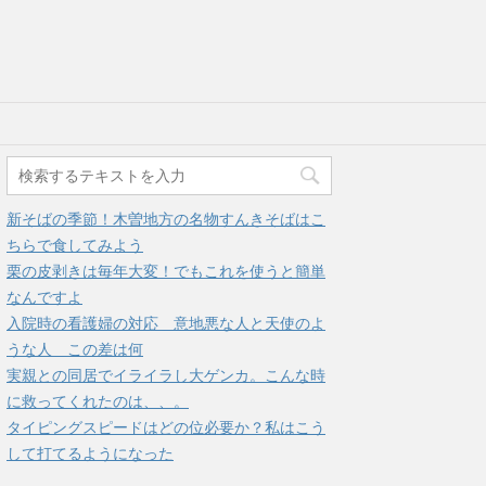
新そばの季節！木曽地方の名物すんきそばはこ
ちらで食してみよう
栗の皮剥きは毎年大変！でもこれを使うと簡単
なんですよ
入院時の看護婦の対応＿意地悪な人と天使のよ
うな人＿この差は何
実親との同居でイライラし大ゲンカ。こんな時
に救ってくれたのは、、。
タイピングスピードはどの位必要か？私はこう
して打てるようになった