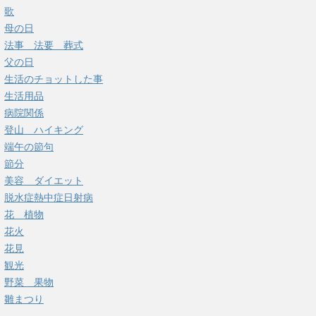
歌
母の日
法事 法要 葬式
父の日
生活のチョットした事
生活用品
病院関係
登山 ハイキング
端午の節句
節分
美容 ダイエット
脱水症熱中症日射病
花 植物
花火
花見
観光
野菜 果物
雛まつり