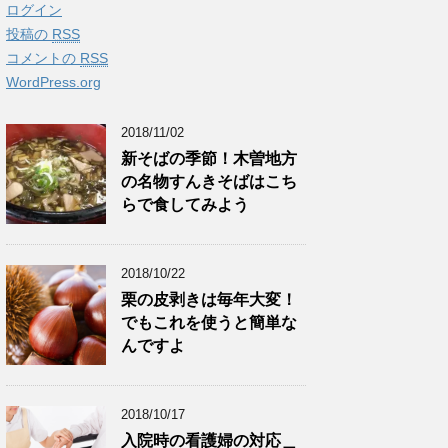
ログイン
投稿の
RSS
コメントの
RSS
WordPress.org
2018/11/02
新そばの季節！木曽地方
の名物すんきそばはこち
らで食してみよう
2018/10/22
栗の皮剥きは毎年大変！
でもこれを使うと簡単な
んですよ
2018/10/17
入院時の看護婦の対応＿