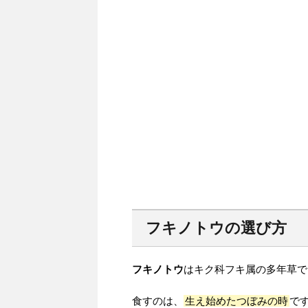
フキノトウの選び方
フキノトウ
はキク科フキ属の多年草で
食すのは、
生え始めたつぼみの時
で