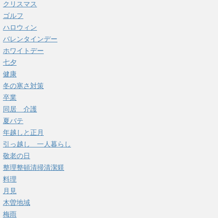
クリスマス
ゴルフ
ハロウィン
バレンタインデー
ホワイトデー
七夕
健康
冬の寒さ対策
卒業
同居 介護
夏バテ
年越しと正月
引っ越し 一人暮らし
敬老の日
整理整頓清掃清潔躾
料理
月見
木曽地域
梅雨