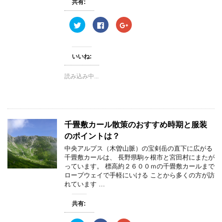
共有:
ク
F
ク
リ
a
リ
ッ
c
ッ
ク
e
ク
し
b
し
て
o
て
いいね:
T
o
G
w
k
o
i
で
o
読み込み中...
t
共
g
t
有
l
e
す
e
r
る
+
で
に
で
共
は
共
有
ク
有
(
リ
(
千畳敷カール散策のおすすめ時期と服装
新
ッ
新
し
ク
し
のポイントは？
い
し
い
ウ
て
ウ
ィ
く
ィ
中央アルプス（木曽山脈）の宝剣岳の直下に広がる
ン
だ
ン
千畳敷カールは、 長野県駒ヶ根市と宮田村にまたが
ド
さ
ド
ウ
い
ウ
っています。 標高約２６００ｍの千畳敷カールまで
で
(
で
ロープウェイで手軽にいける ことから多くの方が訪
開
新
開
き
し
き
れています …
ま
い
ま
す
ウ
す
)
ィ
)
共有:
ン
ド
ウ