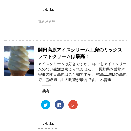
ク
e
ク
ま
し
b
し
す
て
o
て
)
いいね:
T
o
G
w
k
o
i
で
o
読み込み中...
t
共
g
t
有
l
e
す
e
r
る
+
で
に
で
共
は
共
有
ク
有
(
リ
(
開田高原アイスクリーム工房のミックス
新
ッ
新
し
ク
し
ソフトクリームは最高！
い
し
い
ウ
て
ウ
ィ
く
ィ
アイスクリームは好きですか。 冬でもアイスクリー
ン
だ
ン
ムのない生活は考えられません。 長野県木曽郡木
ド
さ
ド
ウ
い
ウ
曽町の開田高原はご存知ですか。 標高1100Mの高原
で
(
で
で、霊峰御岳山の眺望が最高です。 木曽馬 …
開
新
開
き
し
き
ま
い
ま
共有:
す
ウ
す
)
ィ
)
ン
ド
ク
F
ク
ウ
リ
a
リ
で
ッ
c
ッ
開
ク
e
ク
き
し
b
し
ま
て
o
て
す
いいね:
T
o
G
)
w
k
o