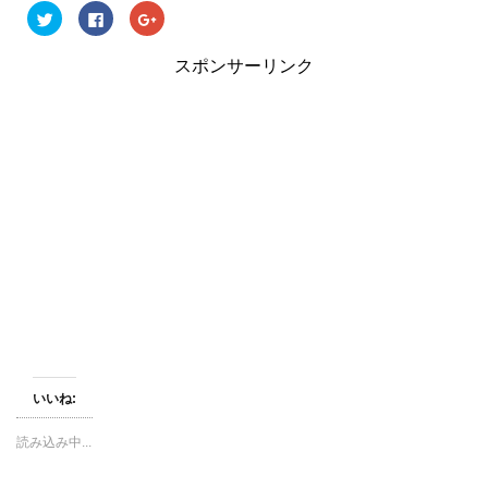
ク
F
ク
リ
a
リ
ッ
c
ッ
ク
e
ク
スポンサーリンク
し
b
し
て
o
て
T
o
G
w
k
o
i
で
o
t
共
g
t
有
l
e
す
e
r
る
+
で
に
で
共
は
共
有
ク
有
(
リ
(
新
ッ
新
し
ク
し
い
し
い
ウ
て
ウ
ィ
く
ィ
ン
だ
ン
ド
さ
ド
ウ
い
ウ
で
(
で
開
新
開
き
し
き
ま
い
ま
す
ウ
す
いいね:
)
ィ
)
ン
ド
読み込み中...
ウ
で
開
き