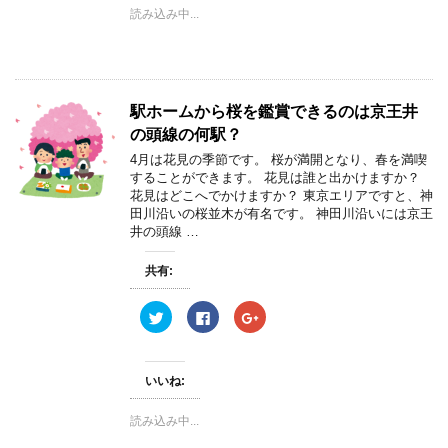
i
で
o
読み込み中...
t
共
g
t
有
l
e
す
e
r
る
+
で
に
で
共
は
共
有
ク
有
(
リ
(
駅ホームから桜を鑑賞できるのは京王井
新
ッ
新
し
ク
し
の頭線の何駅？
い
し
い
ウ
て
ウ
ィ
く
ィ
4月は花見の季節です。 桜が満開となり、春を満喫
ン
だ
ン
することができます。 花見は誰と出かけますか？
ド
さ
ド
ウ
い
ウ
花見はどこへでかけますか？ 東京エリアですと、神
で
(
で
田川沿いの桜並木が有名です。 神田川沿いには京王
開
新
開
き
し
き
井の頭線 …
ま
い
ま
す
ウ
す
)
ィ
)
共有:
ン
ド
ウ
ク
F
ク
で
リ
a
リ
開
ッ
c
ッ
き
ク
e
ク
ま
し
b
し
す
て
o
て
)
いいね:
T
o
G
w
k
o
i
で
o
読み込み中...
t
共
g
t
有
l
e
す
e