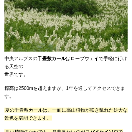
中央アルプスの
千畳敷カール
はロープウェイで手軽に行け
る天空の
世界です。
標高は2500mを超えますが、1年を通してアクセスできま
す。
夏の千畳敷カールは、一面に高山植物が咲き乱れた雄大な
景色を堪能できます。
高山植物のなかでも、是非見たいのが
コバイケイソウ
で