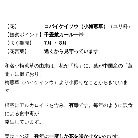
【花】
コバイケイソウ（小梅蕙草）
（ユリ科）
【観察ポイント】
千畳敷カール一帯
【咲く期間】
7月 ・ 8月
【花言葉】
遠くから見守っています
和名小梅蕙草の由来は、花が「梅」に、葉が中国産の「蕙
蘭」に似ており、
梅蕙草（バイケイソウ）より小振りなことからきていま
す。
根茎にアルカロイドを含み、
有毒
です。毎年のように誤食
による食中毒が
発生しています。
実はこの花、
数年に一度しか花を咲かせない
のです。