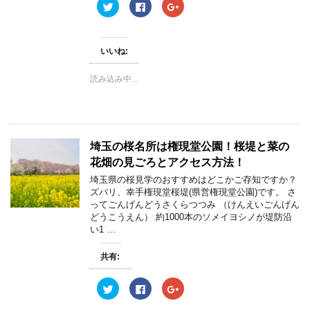
ク
F
ク
で
リ
a
リ
開
ッ
c
ッ
き
ク
e
ク
ま
し
b
し
す
て
o
て
)
いいね:
T
o
G
w
k
o
i
で
o
読み込み中...
t
共
g
t
有
l
e
す
e
r
る
+
で
に
で
共
は
共
有
ク
有
(
リ
(
埼玉の桜名所は権現堂公園！桜堤と菜の
新
ッ
新
し
ク
し
花畑の見ごろとアクセス方法！
い
し
い
ウ
て
ウ
ィ
く
ィ
埼玉県の桜見学のおすすめはどこかご存知ですか？
ン
だ
ン
ズバリ、幸手権現堂桜堤(県営権現堂公園)です。 さ
ド
さ
ド
ウ
い
ウ
ってごんげんどうさくらつつみ （けんえいごんげん
で
(
で
どうこうえん） 約1000本のソメイヨシノが堤防沿
開
新
開
き
し
き
い1 …
ま
い
ま
す
ウ
す
)
ィ
)
共有:
ン
ド
ウ
ク
F
ク
で
リ
a
リ
開
ッ
c
ッ
き