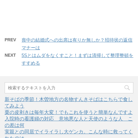
r
る
+
で
に
で
共
は
共
有
ク
有
(
リ
(
新
ッ
新
し
ク
し
い
し
い
ウ
て
ウ
ィ
く
ィ
PREV
喪中の結婚式への出席は有りか無しか？招待状の返信
ン
だ
ン
ド
さ
ド
マナーは
ウ
い
ウ
で
(
で
開
新
開
NEXT
5Sとはムダをなくすこと！まずは清掃して整理整頓を
き
し
き
ま
い
ま
すすめる
す
ウ
す
)
ィ
)
ン
ド
ウ
で
開
き
ま
新そばの季節！木曽地方の名物すんきそばはこちらで食し
す
)
てみよう
栗の皮剥きは毎年大変！でもこれを使うと簡単なんですよ
入院時の看護婦の対応＿意地悪な人と天使のような人＿こ
の差は何
実親との同居でイライラし大ゲンカ。こんな時に救ってく