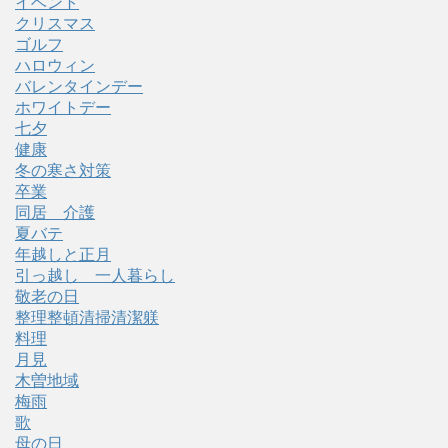
イベント
クリスマス
ゴルフ
ハロウィン
バレンタインデー
ホワイトデー
七夕
健康
冬の寒さ対策
卒業
同居 介護
夏バテ
年越しと正月
引っ越し 一人暮らし
敬老の日
整理整頓清掃清潔躾
料理
月見
木曽地域
梅雨
歌
母の日