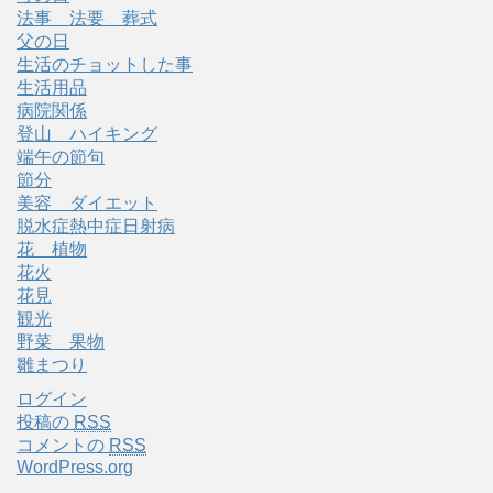
法事 法要 葬式
父の日
生活のチョットした事
生活用品
病院関係
登山 ハイキング
端午の節句
節分
美容 ダイエット
脱水症熱中症日射病
花 植物
花火
花見
観光
野菜 果物
雛まつり
ログイン
投稿の
RSS
コメントの
RSS
WordPress.org